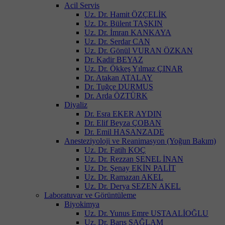
Acil Servis
Uz. Dr. Hamit ÖZÇELİK
Uz. Dr. Bülent TAŞKIN
Uz. Dr. İmran KANKAYA
Uz. Dr. Serdar CAN
Uz. Dr. Gönül VURAN ÖZKAN
Dr. Kadir BEYAZ
Uz. Dr. Ökkeş Yılmaz ÇINAR
Dr. Atakan ATALAY
Dr. Tuğçe DURMUŞ
Dr. Arda ÖZTÜRK
Diyaliz
Dr. Esra EKER AYDIN
Dr. Elif Beyza ÇOBAN
Dr. Emil HASANZADE
Anesteziyoloji ve Reanimasyon (Yoğun Bakım)
Uz. Dr. Fatih KOÇ
Uz. Dr. Rezzan ŞENEL İNAN
Uz. Dr. Şenay EKİN PALİT
Uz. Dr. Ramazan AKEL
Uz. Dr. Derya SEZEN AKEL
Laboratuvar ve Görüntüleme
Biyokimya
Uz. Dr. Yunus Emre USTAALİOĞLU
Uz. Dr. Barış SAĞLAM