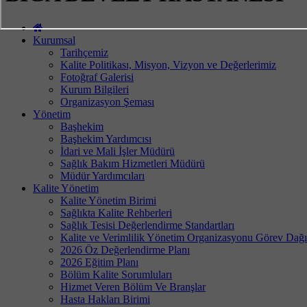
Kurumsal
Tarihçemiz
Kalite Politikası, Misyon, Vizyon ve Değerlerimiz
Fotoğraf Galerisi
Kurum Bilgileri
Organizasyon Şeması
Yönetim
Başhekim
Başhekim Yardımcısı
İdari ve Mali İşler Müdürü
Sağlık Bakım Hizmetleri Müdürü
Müdür Yardımcıları
Kalite Yönetim
Kalite Yönetim Birimi
Sağlıkta Kalite Rehberleri
Sağlık Tesisi Değerlendirme Standartları
Kalite ve Verimlilik Yönetim Organizasyonu Görev Dağı
2026 Öz Değerlendirme Planı
2026 Eğitim Planı
Bölüm Kalite Sorumluları
Hizmet Veren Bölüm Ve Branşlar
Hasta Hakları Birimi