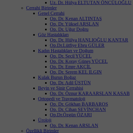
Uz. Dr. Hülya ELTUTAN ÖNCÜLOĞLU
Cerrahi Birimler
Genel Cerrahi
Op. Dr. Kenan ALTINTAŞ
Op. Dr. Yüksel ARSLAN
Op. Dr. Uğur Doğru
Göz Hastalıkları
Op. Dr. Hülya HANLIOĞLU KANTAR
Op.Dr.Lütfiye Ebru GÜLER
Kadın Hastalıkları ve Doğum
Op. Dr. Seçil YÜCEL
Op. Dr. Koray Güneş YÜCEL
Op. Dr. Emre AKÇİL
Op. Dr. Serem KEL ILGIN
Kulak Burun Boğaz
Op. Dr. Adil ÜSTÜN
Beyin ve Sinir Cerrahisi
Op. Dr. Öznur KARAARSLAN KASAB
Ortopedi ve Travmatoloji
Op. Dr. Gökhan BARBAROS
Op. Dr. Cihan SEVİNÇHAN
Op.Dr.Özgün ÖZARI
Üroloji
Op. Dr. Kenan ARSLAN
Özellikli Birimler