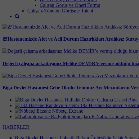
Çalışan Görüş ve Öneri Formu
Çalışan-Yönetim Görüşme Talebi
🚨Hastanemizde Afet ve Acil Durum Hazırlıkları Aralıksız Sürüy
Değerli çalışma arkadaşımız Melike DEMİR’e vermiş olduğu hizm
Biga Devlet Hastanesi Gebe Okulu Temmuz Ayı Mezunlarını Ver
Biga 
182 Hastane Randevu Sistemi
Nöbetçi Eczane
Laboratuvar ve
HABERLER
Biga Devlet Hastanesi Palyatif Bakım Ünitesi'nin Yatak Sayısı 