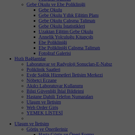
Gebe Okulu ve Ebe Polikliniği
Gebe Okulu
Gebe Okulu Yıllık Eğitim Planı
Gebe Okulu Çalışma Talimatı
Gebe Okulu İstatistikleri
Uzaktan Eğitim Gebe Okulu
Annelik Yolculuğu Kitapçığı
Ebe Polikliniği
Ebe Polikliniği Çalışma Talimatı
Fotoğraf Galerisi
Hızlı Bağlantılar
Laboratuvar ve Radyoloji Sonuçları-E-Nabız
Poliklinik Saatleri
Evde Sağlık Hizmetleri İletişim Merkezi
Nöbetçi Eczane
Akılcı Laboratuvar Kullanımı
Bilgi Güvenliği İhlal Bildirimi
Hastane Dahili Telefon Numaraları
Ulaşım ve İletişim
Web Order Giriş
YEMEK LİSTESİ
Ulaşım ve İletişim
Görüş ve Önerileriniz
Hasta Görüş ve Öneri Formu