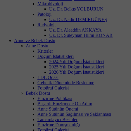
Mikrobiyoloji
Uz. Dr. Belkıs YOLBURUN
Patoloji
Uz. Dr. Nadir DEMİRGÜNEŞ
Radyoloji
Uz. Dr. Alaaddin AKKAYA
Uz. Dr. Süleyman Hilmi KONAR
Anne ve Bebek Dostu
Anne Dostu
Kriterler
Doğum İstatistikleri
2024 Yılı Doğum İstatistikleri
2025 Yılı Doğum İstatistikleri
2026 Yılı Doğum İstatistikleri
TDL Odası
Gebelik Döneminde Beslenme
Fotoğraf Galerisi
Bebek Dostu
Emzirme Politikası
Başarılı Emzirmede On Adım
Anne Sütünün Önemi
Anne Sütünün Sağılması ve Saklanması
Tamamlayıcı Besinler
Emzirme Danışmanlığı
Fotoğraf Galerisi