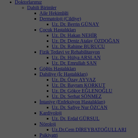
Doktorlarımız
Dahili Birimler
Aile Hekimliği
Dermatoloji (Cildiye)
Uz. Dr. Berrin GÜNAY
Çocuk Hastalıkları
Uz. Dr. Hakan NEHİR
Uz. Dr. Deniz Atalay ÖZDOĞAN
Uz. Dr. Rahime BURUCU
Fizik Tedavi ve Rehabilitasyon
Uz. Dr. Hülya ARSLAN
Uz. Dr. Emrullah ŞAN
Göğüs Hastalıkları
Dahiliye (İç Hastalıkları)
Uz. Dr. Özay AYVAZ
Uz. Dr. Bayram KORKUT
Uz. Dr. Gökçe EĞLENOĞLU
Uz. Dr. Serhat SÖNMEZ
İntaniye (Enfeksiyon Hastalıkları)
Uz. Dr. Safiye Nur ÖZCAN
Kardiyoloji
Uz. Dr. Erdal GÜRSUL
Nöroloji
Uz.Dr.Cem DİREYBATOĞULLARI
Psikiyatri