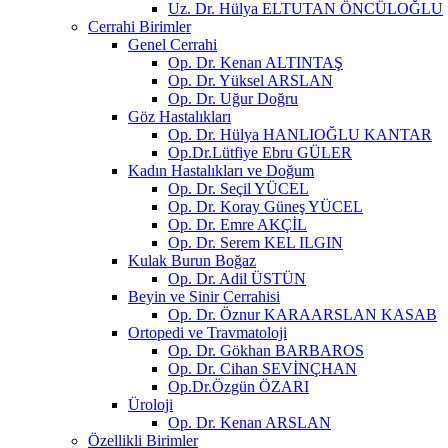
Uz. Dr. Hülya ELTUTAN ÖNCÜLOĞLU
Cerrahi Birimler
Genel Cerrahi
Op. Dr. Kenan ALTINTAŞ
Op. Dr. Yüksel ARSLAN
Op. Dr. Uğur Doğru
Göz Hastalıkları
Op. Dr. Hülya HANLIOĞLU KANTAR
Op.Dr.Lütfiye Ebru GÜLER
Kadın Hastalıkları ve Doğum
Op. Dr. Seçil YÜCEL
Op. Dr. Koray Güneş YÜCEL
Op. Dr. Emre AKÇİL
Op. Dr. Serem KEL ILGIN
Kulak Burun Boğaz
Op. Dr. Adil ÜSTÜN
Beyin ve Sinir Cerrahisi
Op. Dr. Öznur KARAARSLAN KASAB
Ortopedi ve Travmatoloji
Op. Dr. Gökhan BARBAROS
Op. Dr. Cihan SEVİNÇHAN
Op.Dr.Özgün ÖZARI
Üroloji
Op. Dr. Kenan ARSLAN
Özellikli Birimler