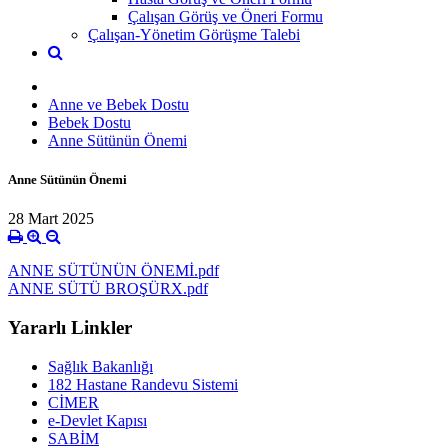
Çalışan Görüş ve Öneri Formu
Çalışan-Yönetim Görüşme Talebi
Anne ve Bebek Dostu
Bebek Dostu
Anne Sütünün Önemi
Anne Sütünün Önemi
28 Mart 2025
ANNE SÜTÜNÜN ÖNEMİ.pdf
ANNE SÜTÜ BROŞÜRX.pdf
Yararlı Linkler
Sağlık Bakanlığı
182 Hastane Randevu Sistemi
CİMER
e-Devlet Kapısı
SABİM