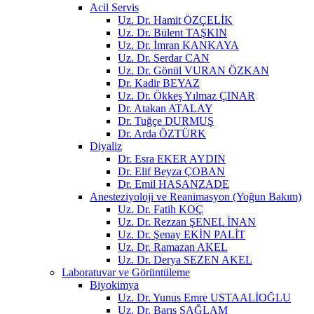
Acil Servis
Uz. Dr. Hamit ÖZÇELİK
Uz. Dr. Bülent TAŞKIN
Uz. Dr. İmran KANKAYA
Uz. Dr. Serdar CAN
Uz. Dr. Gönül VURAN ÖZKAN
Dr. Kadir BEYAZ
Uz. Dr. Ökkeş Yılmaz ÇINAR
Dr. Atakan ATALAY
Dr. Tuğçe DURMUŞ
Dr. Arda ÖZTÜRK
Diyaliz
Dr. Esra EKER AYDIN
Dr. Elif Beyza ÇOBAN
Dr. Emil HASANZADE
Anesteziyoloji ve Reanimasyon (Yoğun Bakım)
Uz. Dr. Fatih KOÇ
Uz. Dr. Rezzan ŞENEL İNAN
Uz. Dr. Şenay EKİN PALİT
Uz. Dr. Ramazan AKEL
Uz. Dr. Derya SEZEN AKEL
Laboratuvar ve Görüntüleme
Biyokimya
Uz. Dr. Yunus Emre USTAALİOĞLU
Uz. Dr. Barış SAĞLAM