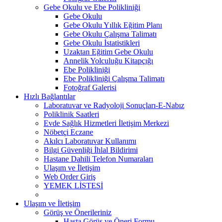
Gebe Okulu ve Ebe Polikliniği
Gebe Okulu
Gebe Okulu Yıllık Eğitim Planı
Gebe Okulu Çalışma Talimatı
Gebe Okulu İstatistikleri
Uzaktan Eğitim Gebe Okulu
Annelik Yolculuğu Kitapçığı
Ebe Polikliniği
Ebe Polikliniği Çalışma Talimatı
Fotoğraf Galerisi
Hızlı Bağlantılar
Laboratuvar ve Radyoloji Sonuçları-E-Nabız
Poliklinik Saatleri
Evde Sağlık Hizmetleri İletişim Merkezi
Nöbetçi Eczane
Akılcı Laboratuvar Kullanımı
Bilgi Güvenliği İhlal Bildirimi
Hastane Dahili Telefon Numaraları
Ulaşım ve İletişim
Web Order Giriş
YEMEK LİSTESİ
Ulaşım ve İletişim
Görüş ve Önerileriniz
Hasta Görüş ve Öneri Formu