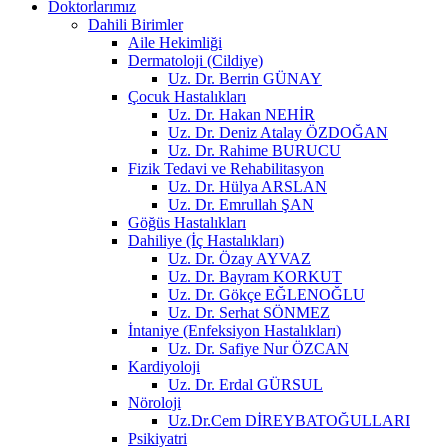
Doktorlarımız
Dahili Birimler
Aile Hekimliği
Dermatoloji (Cildiye)
Uz. Dr. Berrin GÜNAY
Çocuk Hastalıkları
Uz. Dr. Hakan NEHİR
Uz. Dr. Deniz Atalay ÖZDOĞAN
Uz. Dr. Rahime BURUCU
Fizik Tedavi ve Rehabilitasyon
Uz. Dr. Hülya ARSLAN
Uz. Dr. Emrullah ŞAN
Göğüs Hastalıkları
Dahiliye (İç Hastalıkları)
Uz. Dr. Özay AYVAZ
Uz. Dr. Bayram KORKUT
Uz. Dr. Gökçe EĞLENOĞLU
Uz. Dr. Serhat SÖNMEZ
İntaniye (Enfeksiyon Hastalıkları)
Uz. Dr. Safiye Nur ÖZCAN
Kardiyoloji
Uz. Dr. Erdal GÜRSUL
Nöroloji
Uz.Dr.Cem DİREYBATOĞULLARI
Psikiyatri