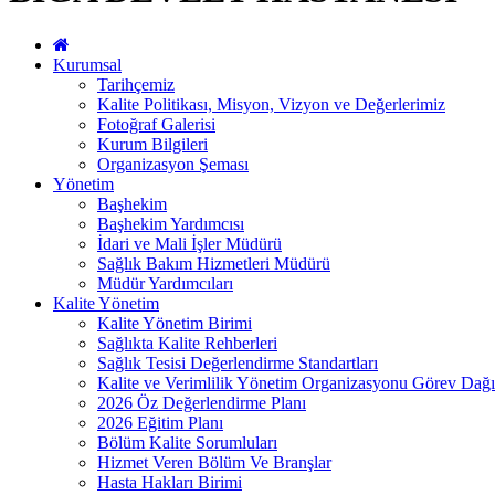
Kurumsal
Tarihçemiz
Kalite Politikası, Misyon, Vizyon ve Değerlerimiz
Fotoğraf Galerisi
Kurum Bilgileri
Organizasyon Şeması
Yönetim
Başhekim
Başhekim Yardımcısı
İdari ve Mali İşler Müdürü
Sağlık Bakım Hizmetleri Müdürü
Müdür Yardımcıları
Kalite Yönetim
Kalite Yönetim Birimi
Sağlıkta Kalite Rehberleri
Sağlık Tesisi Değerlendirme Standartları
Kalite ve Verimlilik Yönetim Organizasyonu Görev Dağı
2026 Öz Değerlendirme Planı
2026 Eğitim Planı
Bölüm Kalite Sorumluları
Hizmet Veren Bölüm Ve Branşlar
Hasta Hakları Birimi