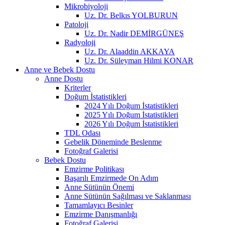
Mikrobiyoloji
Uz. Dr. Belkıs YOLBURUN
Patoloji
Uz. Dr. Nadir DEMİRGÜNEŞ
Radyoloji
Uz. Dr. Alaaddin AKKAYA
Uz. Dr. Süleyman Hilmi KONAR
Anne ve Bebek Dostu
Anne Dostu
Kriterler
Doğum İstatistikleri
2024 Yılı Doğum İstatistikleri
2025 Yılı Doğum İstatistikleri
2026 Yılı Doğum İstatistikleri
TDL Odası
Gebelik Döneminde Beslenme
Fotoğraf Galerisi
Bebek Dostu
Emzirme Politikası
Başarılı Emzirmede On Adım
Anne Sütünün Önemi
Anne Sütünün Sağılması ve Saklanması
Tamamlayıcı Besinler
Emzirme Danışmanlığı
Fotoğraf Galerisi