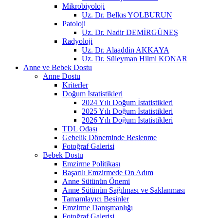
Mikrobiyoloji
Uz. Dr. Belkıs YOLBURUN
Patoloji
Uz. Dr. Nadir DEMİRGÜNEŞ
Radyoloji
Uz. Dr. Alaaddin AKKAYA
Uz. Dr. Süleyman Hilmi KONAR
Anne ve Bebek Dostu
Anne Dostu
Kriterler
Doğum İstatistikleri
2024 Yılı Doğum İstatistikleri
2025 Yılı Doğum İstatistikleri
2026 Yılı Doğum İstatistikleri
TDL Odası
Gebelik Döneminde Beslenme
Fotoğraf Galerisi
Bebek Dostu
Emzirme Politikası
Başarılı Emzirmede On Adım
Anne Sütünün Önemi
Anne Sütünün Sağılması ve Saklanması
Tamamlayıcı Besinler
Emzirme Danışmanlığı
Fotoğraf Galerisi