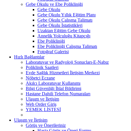
Gebe Okulu ve Ebe Polikliniği
Gebe Okulu
Gebe Okulu Yıllık Eğitim Planı
Gebe Okulu Çalışma Talimatı
Gebe Okulu İstatistikleri
Uzaktan Eğitim Gebe Okulu
Annelik Yolculuğu Kitapçığı
Ebe Polikliniği
Ebe Polikliniği Çalışma Talimatı
Fotoğraf Galerisi
Hızlı Bağlantılar
Laboratuvar ve Radyoloji Sonuçları-E-Nabız
Poliklinik Saatleri
Evde Sağlık Hizmetleri İletişim Merkezi
Nöbetçi Eczane
Akılcı Laboratuvar Kullanımı
Bilgi Güvenliği İhlal Bildirimi
Hastane Dahili Telefon Numaraları
Ulaşım ve İletişim
Web Order Giriş
YEMEK LİSTESİ
Ulaşım ve İletişim
Görüş ve Önerileriniz
Hasta Görüş ve Öneri Formu