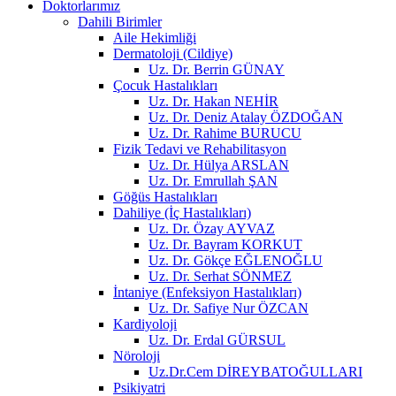
Doktorlarımız
Dahili Birimler
Aile Hekimliği
Dermatoloji (Cildiye)
Uz. Dr. Berrin GÜNAY
Çocuk Hastalıkları
Uz. Dr. Hakan NEHİR
Uz. Dr. Deniz Atalay ÖZDOĞAN
Uz. Dr. Rahime BURUCU
Fizik Tedavi ve Rehabilitasyon
Uz. Dr. Hülya ARSLAN
Uz. Dr. Emrullah ŞAN
Göğüs Hastalıkları
Dahiliye (İç Hastalıkları)
Uz. Dr. Özay AYVAZ
Uz. Dr. Bayram KORKUT
Uz. Dr. Gökçe EĞLENOĞLU
Uz. Dr. Serhat SÖNMEZ
İntaniye (Enfeksiyon Hastalıkları)
Uz. Dr. Safiye Nur ÖZCAN
Kardiyoloji
Uz. Dr. Erdal GÜRSUL
Nöroloji
Uz.Dr.Cem DİREYBATOĞULLARI
Psikiyatri