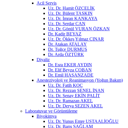
Acil Servis
Uz. Dr. Hamit ÖZÇELİK
Uz. Dr. Bülent TAŞKIN
Uz. Dr. İmran KANKAYA
Uz. Dr. Serdar CAN
Uz. Dr. Gönül VURAN ÖZKAN
Dr. Kadir BEYAZ
Uz. Dr. Ökkeş Yılmaz ÇINAR
Dr. Atakan ATALAY
Dr. Tuğçe DURMUŞ
Dr. Arda ÖZTÜRK
Diyaliz
Dr. Esra EKER AYDIN
Dr. Elif Beyza ÇOBAN
Dr. Emil HASANZADE
Anesteziyoloji ve Reanimasyon (Yoğun Bakım)
Uz. Dr. Fatih KOÇ
Uz. Dr. Rezzan ŞENEL İNAN
Uz. Dr. Şenay EKİN PALİT
Uz. Dr. Ramazan AKEL
Uz. Dr. Derya SEZEN AKEL
Laboratuvar ve Görüntüleme
Biyokimya
Uz. Dr. Yunus Emre USTAALİOĞLU
Uz. Dr. Barış SAĞLAM