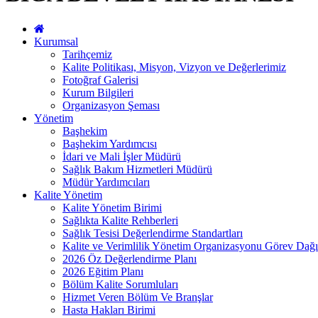
Kurumsal
Tarihçemiz
Kalite Politikası, Misyon, Vizyon ve Değerlerimiz
Fotoğraf Galerisi
Kurum Bilgileri
Organizasyon Şeması
Yönetim
Başhekim
Başhekim Yardımcısı
İdari ve Mali İşler Müdürü
Sağlık Bakım Hizmetleri Müdürü
Müdür Yardımcıları
Kalite Yönetim
Kalite Yönetim Birimi
Sağlıkta Kalite Rehberleri
Sağlık Tesisi Değerlendirme Standartları
Kalite ve Verimlilik Yönetim Organizasyonu Görev Dağı
2026 Öz Değerlendirme Planı
2026 Eğitim Planı
Bölüm Kalite Sorumluları
Hizmet Veren Bölüm Ve Branşlar
Hasta Hakları Birimi