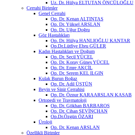
Uz. Dr. Hülya ELTUTAN ÖNCÜLOĞLU
Cerrahi Birimler
Genel Cerrahi
Op. Dr. Kenan ALTINTAŞ
Op. Dr. Yüksel ARSLAN
Op. Dr. Uğur Doğru
Göz Hastalıkları
Op. Dr. Hülya HANLIOĞLU KANTAR
Op.Dr.Lütfiye Ebru GÜLER
Kadın Hastalıkları ve Doğum
Op. Dr. Seçil YÜCEL
Op. Dr. Koray Güneş YÜCEL
Op. Dr. Emre AKÇİL
Op. Dr. Serem KEL ILGIN
Kulak Burun Boğaz
Op. Dr. Adil ÜSTÜN
Beyin ve Sinir Cerrahisi
Op. Dr. Öznur KARAARSLAN KASAB
Ortopedi ve Travmatoloji
Op. Dr. Gökhan BARBAROS
Op. Dr. Cihan SEVİNÇHAN
Op.Dr.Özgün ÖZARI
Üroloji
Op. Dr. Kenan ARSLAN
Özellikli Birimler