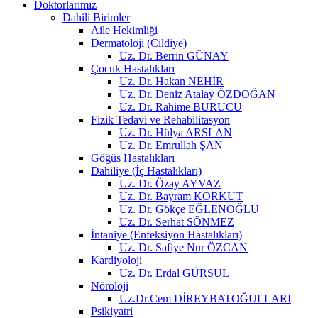
Doktorlarımız
Dahili Birimler
Aile Hekimliği
Dermatoloji (Cildiye)
Uz. Dr. Berrin GÜNAY
Çocuk Hastalıkları
Uz. Dr. Hakan NEHİR
Uz. Dr. Deniz Atalay ÖZDOĞAN
Uz. Dr. Rahime BURUCU
Fizik Tedavi ve Rehabilitasyon
Uz. Dr. Hülya ARSLAN
Uz. Dr. Emrullah ŞAN
Göğüs Hastalıkları
Dahiliye (İç Hastalıkları)
Uz. Dr. Özay AYVAZ
Uz. Dr. Bayram KORKUT
Uz. Dr. Gökçe EĞLENOĞLU
Uz. Dr. Serhat SÖNMEZ
İntaniye (Enfeksiyon Hastalıkları)
Uz. Dr. Safiye Nur ÖZCAN
Kardiyoloji
Uz. Dr. Erdal GÜRSUL
Nöroloji
Uz.Dr.Cem DİREYBATOĞULLARI
Psikiyatri