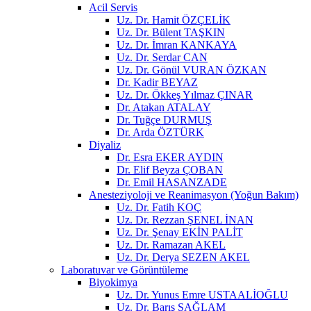
Acil Servis
Uz. Dr. Hamit ÖZÇELİK
Uz. Dr. Bülent TAŞKIN
Uz. Dr. İmran KANKAYA
Uz. Dr. Serdar CAN
Uz. Dr. Gönül VURAN ÖZKAN
Dr. Kadir BEYAZ
Uz. Dr. Ökkeş Yılmaz ÇINAR
Dr. Atakan ATALAY
Dr. Tuğçe DURMUŞ
Dr. Arda ÖZTÜRK
Diyaliz
Dr. Esra EKER AYDIN
Dr. Elif Beyza ÇOBAN
Dr. Emil HASANZADE
Anesteziyoloji ve Reanimasyon (Yoğun Bakım)
Uz. Dr. Fatih KOÇ
Uz. Dr. Rezzan ŞENEL İNAN
Uz. Dr. Şenay EKİN PALİT
Uz. Dr. Ramazan AKEL
Uz. Dr. Derya SEZEN AKEL
Laboratuvar ve Görüntüleme
Biyokimya
Uz. Dr. Yunus Emre USTAALİOĞLU
Uz. Dr. Barış SAĞLAM