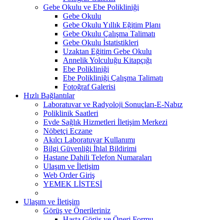
Gebe Okulu ve Ebe Polikliniği
Gebe Okulu
Gebe Okulu Yıllık Eğitim Planı
Gebe Okulu Çalışma Talimatı
Gebe Okulu İstatistikleri
Uzaktan Eğitim Gebe Okulu
Annelik Yolculuğu Kitapçığı
Ebe Polikliniği
Ebe Polikliniği Çalışma Talimatı
Fotoğraf Galerisi
Hızlı Bağlantılar
Laboratuvar ve Radyoloji Sonuçları-E-Nabız
Poliklinik Saatleri
Evde Sağlık Hizmetleri İletişim Merkezi
Nöbetçi Eczane
Akılcı Laboratuvar Kullanımı
Bilgi Güvenliği İhlal Bildirimi
Hastane Dahili Telefon Numaraları
Ulaşım ve İletişim
Web Order Giriş
YEMEK LİSTESİ
Ulaşım ve İletişim
Görüş ve Önerileriniz
Hasta Görüş ve Öneri Formu