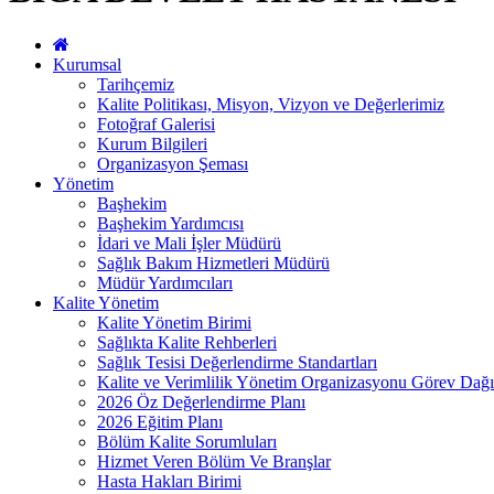
Kurumsal
Tarihçemiz
Kalite Politikası, Misyon, Vizyon ve Değerlerimiz
Fotoğraf Galerisi
Kurum Bilgileri
Organizasyon Şeması
Yönetim
Başhekim
Başhekim Yardımcısı
İdari ve Mali İşler Müdürü
Sağlık Bakım Hizmetleri Müdürü
Müdür Yardımcıları
Kalite Yönetim
Kalite Yönetim Birimi
Sağlıkta Kalite Rehberleri
Sağlık Tesisi Değerlendirme Standartları
Kalite ve Verimlilik Yönetim Organizasyonu Görev Dağı
2026 Öz Değerlendirme Planı
2026 Eğitim Planı
Bölüm Kalite Sorumluları
Hizmet Veren Bölüm Ve Branşlar
Hasta Hakları Birimi