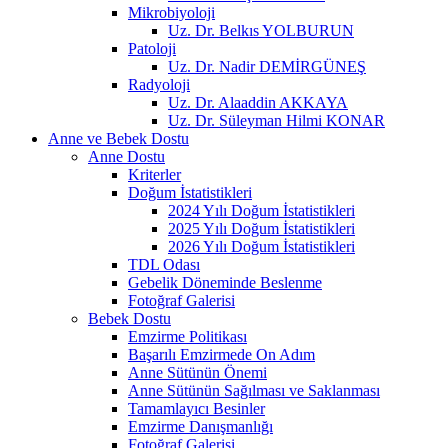
Mikrobiyoloji
Uz. Dr. Belkıs YOLBURUN
Patoloji
Uz. Dr. Nadir DEMİRGÜNEŞ
Radyoloji
Uz. Dr. Alaaddin AKKAYA
Uz. Dr. Süleyman Hilmi KONAR
Anne ve Bebek Dostu
Anne Dostu
Kriterler
Doğum İstatistikleri
2024 Yılı Doğum İstatistikleri
2025 Yılı Doğum İstatistikleri
2026 Yılı Doğum İstatistikleri
TDL Odası
Gebelik Döneminde Beslenme
Fotoğraf Galerisi
Bebek Dostu
Emzirme Politikası
Başarılı Emzirmede On Adım
Anne Sütünün Önemi
Anne Sütünün Sağılması ve Saklanması
Tamamlayıcı Besinler
Emzirme Danışmanlığı
Fotoğraf Galerisi