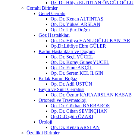
Uz. Dr. Hülya ELTUTAN ÖNCÜLOĞLU
Cerrahi Birimler
Genel Cerrahi
Op. Dr. Kenan ALTINTAŞ
Op. Dr. Yüksel ARSLAN
Op. Dr. Uğur Doğru
Göz Hastalıkları
Op. Dr. Hülya HANLIOĞLU KANTAR
Op.Dr.Lütfiye Ebru GÜLER
Kadın Hastalıkları ve Doğum
Op. Dr. Seçil YÜCEL
Op. Dr. Koray Güneş YÜCEL
Op. Dr. Emre AKÇİL
Op. Dr. Serem KEL ILGIN
Kulak Burun Boğaz
Op. Dr. Adil ÜSTÜN
Beyin ve Sinir Cerrahisi
Op. Dr. Öznur KARAARSLAN KASAB
Ortopedi ve Travmatoloji
Op. Dr. Gökhan BARBAROS
Op. Dr. Cihan SEVİNÇHAN
Op.Dr.Özgün ÖZARI
Üroloji
Op. Dr. Kenan ARSLAN
Özellikli Birimler