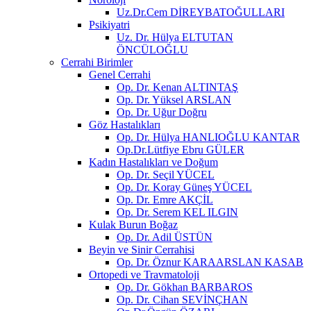
Uz.Dr.Cem DİREYBATOĞULLARI
Psikiyatri
Uz. Dr. Hülya ELTUTAN
ÖNCÜLOĞLU
Cerrahi Birimler
Genel Cerrahi
Op. Dr. Kenan ALTINTAŞ
Op. Dr. Yüksel ARSLAN
Op. Dr. Uğur Doğru
Göz Hastalıkları
Op. Dr. Hülya HANLIOĞLU KANTAR
Op.Dr.Lütfiye Ebru GÜLER
Kadın Hastalıkları ve Doğum
Op. Dr. Seçil YÜCEL
Op. Dr. Koray Güneş YÜCEL
Op. Dr. Emre AKÇİL
Op. Dr. Serem KEL ILGIN
Kulak Burun Boğaz
Op. Dr. Adil ÜSTÜN
Beyin ve Sinir Cerrahisi
Op. Dr. Öznur KARAARSLAN KASAB
Ortopedi ve Travmatoloji
Op. Dr. Gökhan BARBAROS
Op. Dr. Cihan SEVİNÇHAN