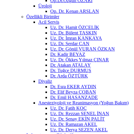
Op.Dr.Özgün ÖZARI
Üroloji
Op. Dr. Kenan ARSLAN
Özellikli Birimler
Acil Servis
Uz. Dr. Hamit ÖZÇELİK
Uz. Dr. Bülent TAŞKIN
Uz. Dr. İmran KANKAYA
Uz. Dr. Serdar CAN
Uz. Dr. Gönül VURAN ÖZKAN
Dr. Kadir BEYAZ
Uz. Dr. Ökkeş Yılmaz ÇINAR
Dr. Atakan ATALAY
Dr. Tuğçe DURMUŞ
Dr. Arda ÖZTÜRK
Diyaliz
Dr. Esra EKER AYDIN
Dr. Elif Beyza ÇOBAN
Dr. Emil HASANZADE
Anesteziyoloji ve Reanimasyon (Yoğun Bakım)
Uz. Dr. Fatih KOÇ
Uz. Dr. Rezzan ŞENEL İNAN
Uz. Dr. Şenay EKİN PALİT
Uz. Dr. Ramazan AKEL
Uz. Dr. Derya SEZEN AKEL