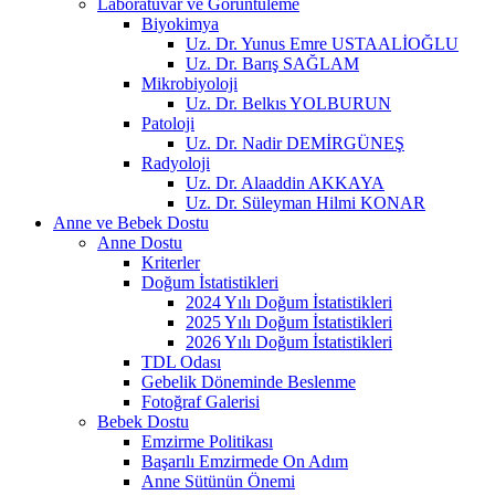
Laboratuvar ve Görüntüleme
Biyokimya
Uz. Dr. Yunus Emre USTAALİOĞLU
Uz. Dr. Barış SAĞLAM
Mikrobiyoloji
Uz. Dr. Belkıs YOLBURUN
Patoloji
Uz. Dr. Nadir DEMİRGÜNEŞ
Radyoloji
Uz. Dr. Alaaddin AKKAYA
Uz. Dr. Süleyman Hilmi KONAR
Anne ve Bebek Dostu
Anne Dostu
Kriterler
Doğum İstatistikleri
2024 Yılı Doğum İstatistikleri
2025 Yılı Doğum İstatistikleri
2026 Yılı Doğum İstatistikleri
TDL Odası
Gebelik Döneminde Beslenme
Fotoğraf Galerisi
Bebek Dostu
Emzirme Politikası
Başarılı Emzirmede On Adım
Anne Sütünün Önemi