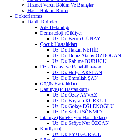
Hizmet Veren Bölüm Ve Branşlar
Hasta Hakları Birimi
Doktorlarımız
Dahili Birimler
Aile Hekimliği
Dermatoloji (Cildiye)
Uz. Dr. Berrin GÜNAY
Çocuk Hastalıkları
Uz. Dr. Hakan NEHİR
Uz. Dr. Deniz Atalay ÖZDOĞAN
Uz. Dr. Rahime BURUCU
Fizik Tedavi ve Rehabilitasyon
Uz. Dr. Hülya ARSLAN
Uz. Dr. Emrullah ŞAN
Göğüs Hastalıkları
Dahiliye (İç Hastalıkları)
Uz. Dr. Özay AYVAZ
Uz. Dr. Bayram KORKUT
Uz. Dr. Gökçe EĞLENOĞLU
Uz. Dr. Serhat SÖNMEZ
İntaniye (Enfeksiyon Hastalıkları)
Uz. Dr. Safiye Nur ÖZCAN
Kardiyoloji
Uz. Dr. Erdal GÜRSUL
Nöroloji