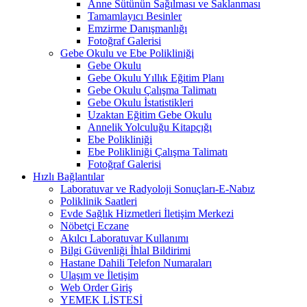
Anne Sütünün Sağılması ve Saklanması
Tamamlayıcı Besinler
Emzirme Danışmanlığı
Fotoğraf Galerisi
Gebe Okulu ve Ebe Polikliniği
Gebe Okulu
Gebe Okulu Yıllık Eğitim Planı
Gebe Okulu Çalışma Talimatı
Gebe Okulu İstatistikleri
Uzaktan Eğitim Gebe Okulu
Annelik Yolculuğu Kitapçığı
Ebe Polikliniği
Ebe Polikliniği Çalışma Talimatı
Fotoğraf Galerisi
Hızlı Bağlantılar
Laboratuvar ve Radyoloji Sonuçları-E-Nabız
Poliklinik Saatleri
Evde Sağlık Hizmetleri İletişim Merkezi
Nöbetçi Eczane
Akılcı Laboratuvar Kullanımı
Bilgi Güvenliği İhlal Bildirimi
Hastane Dahili Telefon Numaraları
Ulaşım ve İletişim
Web Order Giriş
YEMEK LİSTESİ