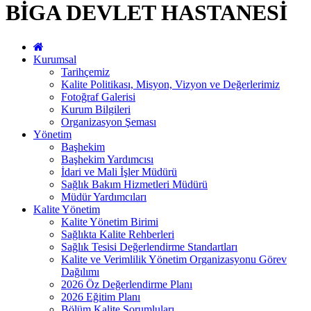
BİGA DEVLET HASTANESİ
Kurumsal
Tarihçemiz
Kalite Politikası, Misyon, Vizyon ve Değerlerimiz
Fotoğraf Galerisi
Kurum Bilgileri
Organizasyon Şeması
Yönetim
Başhekim
Başhekim Yardımcısı
İdari ve Mali İşler Müdürü
Sağlık Bakım Hizmetleri Müdürü
Müdür Yardımcıları
Kalite Yönetim
Kalite Yönetim Birimi
Sağlıkta Kalite Rehberleri
Sağlık Tesisi Değerlendirme Standartları
Kalite ve Verimlilik Yönetim Organizasyonu Görev
Dağılımı
2026 Öz Değerlendirme Planı
2026 Eğitim Planı
Bölüm Kalite Sorumluları