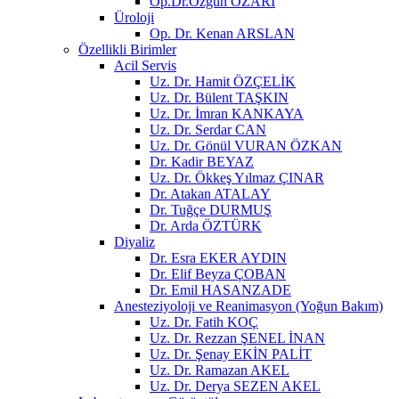
Op.Dr.Özgün ÖZARI
Üroloji
Op. Dr. Kenan ARSLAN
Özellikli Birimler
Acil Servis
Uz. Dr. Hamit ÖZÇELİK
Uz. Dr. Bülent TAŞKIN
Uz. Dr. İmran KANKAYA
Uz. Dr. Serdar CAN
Uz. Dr. Gönül VURAN ÖZKAN
Dr. Kadir BEYAZ
Uz. Dr. Ökkeş Yılmaz ÇINAR
Dr. Atakan ATALAY
Dr. Tuğçe DURMUŞ
Dr. Arda ÖZTÜRK
Diyaliz
Dr. Esra EKER AYDIN
Dr. Elif Beyza ÇOBAN
Dr. Emil HASANZADE
Anesteziyoloji ve Reanimasyon (Yoğun Bakım)
Uz. Dr. Fatih KOÇ
Uz. Dr. Rezzan ŞENEL İNAN
Uz. Dr. Şenay EKİN PALİT
Uz. Dr. Ramazan AKEL
Uz. Dr. Derya SEZEN AKEL