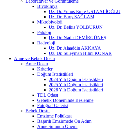
Laboratuvar ve Görüntüleme
Biyokimya
Uz. Dr. Yunus Emre USTAALİOĞLU
Uz. Dr. Barış SAĞLAM
Mikrobiyoloji
Uz. Dr. Belkıs YOLBURUN
Patoloji
Uz. Dr. Nadir DEMİRGÜNEŞ
Radyoloji
Uz. Dr. Alaaddin AKKAYA
Uz. Dr. Süleyman Hilmi KONAR
Anne ve Bebek Dostu
Anne Dostu
Kriterler
Doğum İstatistikleri
2024 Yılı Doğum İstatistikleri
2025 Yılı Doğum İstatistikleri
2026 Yılı Doğum İstatistikleri
TDL Odası
Gebelik Döneminde Beslenme
Fotoğraf Galerisi
Bebek Dostu
Emzirme Politikası
Başarılı Emzirmede On Adım
Anne Sütünün Önemi