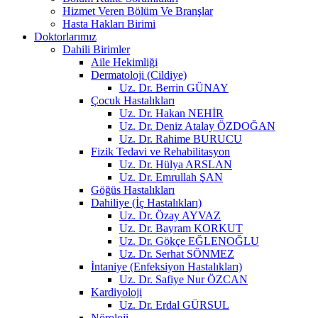
Hizmet Veren Bölüm Ve Branşlar
Hasta Hakları Birimi
Doktorlarımız
Dahili Birimler
Aile Hekimliği
Dermatoloji (Cildiye)
Uz. Dr. Berrin GÜNAY
Çocuk Hastalıkları
Uz. Dr. Hakan NEHİR
Uz. Dr. Deniz Atalay ÖZDOĞAN
Uz. Dr. Rahime BURUCU
Fizik Tedavi ve Rehabilitasyon
Uz. Dr. Hülya ARSLAN
Uz. Dr. Emrullah ŞAN
Göğüs Hastalıkları
Dahiliye (İç Hastalıkları)
Uz. Dr. Özay AYVAZ
Uz. Dr. Bayram KORKUT
Uz. Dr. Gökçe EĞLENOĞLU
Uz. Dr. Serhat SÖNMEZ
İntaniye (Enfeksiyon Hastalıkları)
Uz. Dr. Safiye Nur ÖZCAN
Kardiyoloji
Uz. Dr. Erdal GÜRSUL
Nöroloji