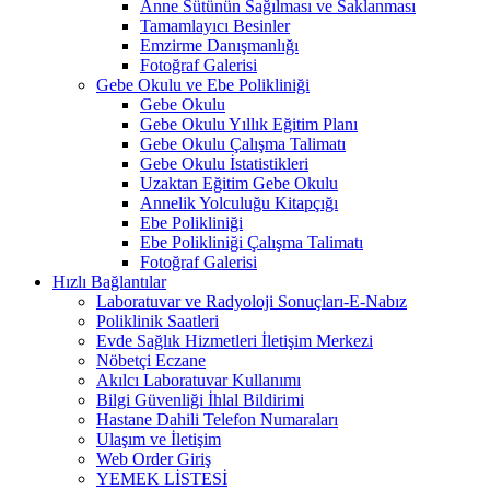
Anne Sütünün Sağılması ve Saklanması
Tamamlayıcı Besinler
Emzirme Danışmanlığı
Fotoğraf Galerisi
Gebe Okulu ve Ebe Polikliniği
Gebe Okulu
Gebe Okulu Yıllık Eğitim Planı
Gebe Okulu Çalışma Talimatı
Gebe Okulu İstatistikleri
Uzaktan Eğitim Gebe Okulu
Annelik Yolculuğu Kitapçığı
Ebe Polikliniği
Ebe Polikliniği Çalışma Talimatı
Fotoğraf Galerisi
Hızlı Bağlantılar
Laboratuvar ve Radyoloji Sonuçları-E-Nabız
Poliklinik Saatleri
Evde Sağlık Hizmetleri İletişim Merkezi
Nöbetçi Eczane
Akılcı Laboratuvar Kullanımı
Bilgi Güvenliği İhlal Bildirimi
Hastane Dahili Telefon Numaraları
Ulaşım ve İletişim
Web Order Giriş
YEMEK LİSTESİ