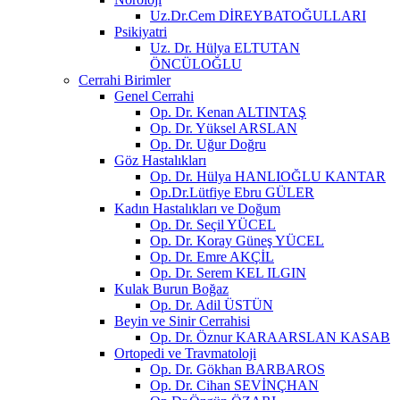
Uz.Dr.Cem DİREYBATOĞULLARI
Psikiyatri
Uz. Dr. Hülya ELTUTAN
ÖNCÜLOĞLU
Cerrahi Birimler
Genel Cerrahi
Op. Dr. Kenan ALTINTAŞ
Op. Dr. Yüksel ARSLAN
Op. Dr. Uğur Doğru
Göz Hastalıkları
Op. Dr. Hülya HANLIOĞLU KANTAR
Op.Dr.Lütfiye Ebru GÜLER
Kadın Hastalıkları ve Doğum
Op. Dr. Seçil YÜCEL
Op. Dr. Koray Güneş YÜCEL
Op. Dr. Emre AKÇİL
Op. Dr. Serem KEL ILGIN
Kulak Burun Boğaz
Op. Dr. Adil ÜSTÜN
Beyin ve Sinir Cerrahisi
Op. Dr. Öznur KARAARSLAN KASAB
Ortopedi ve Travmatoloji
Op. Dr. Gökhan BARBAROS
Op. Dr. Cihan SEVİNÇHAN