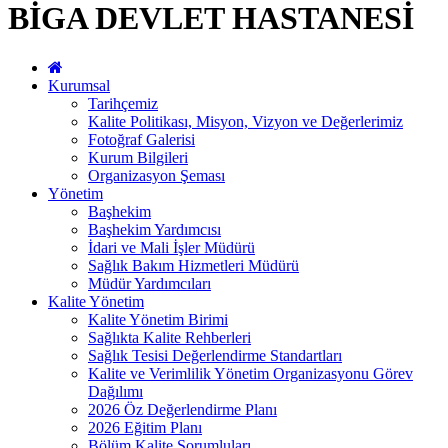
BİGA DEVLET HASTANESİ
Kurumsal
Tarihçemiz
Kalite Politikası, Misyon, Vizyon ve Değerlerimiz
Fotoğraf Galerisi
Kurum Bilgileri
Organizasyon Şeması
Yönetim
Başhekim
Başhekim Yardımcısı
İdari ve Mali İşler Müdürü
Sağlık Bakım Hizmetleri Müdürü
Müdür Yardımcıları
Kalite Yönetim
Kalite Yönetim Birimi
Sağlıkta Kalite Rehberleri
Sağlık Tesisi Değerlendirme Standartları
Kalite ve Verimlilik Yönetim Organizasyonu Görev
Dağılımı
2026 Öz Değerlendirme Planı
2026 Eğitim Planı
Bölüm Kalite Sorumluları